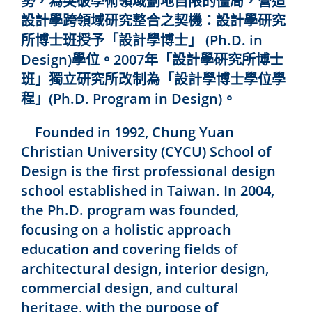
勢，為突破學術領域劃地自限的僵局，營造
設計學跨領域研究整合之契機：設計學研究
所博士班授予「設計學博士」 (Ph.D. in
Design)學位。2007年「設計學硏究所博士
班」獨立研究所改制為「設計學博士學位學
程」(Ph.D. Program in Design)。
Founded in 1992, Chung Yuan
Christian University (CYCU) School of
Design is the first professional design
school established in Taiwan. In 2004,
the Ph.D. program was founded,
focusing on a holistic approach
education and covering fields of
architectural design, interior design,
commercial design, and cultural
heritage, with the purpose of