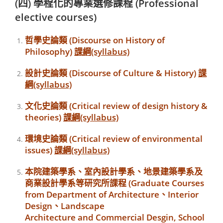
(四) 學程化的專業選修課程 (Professional
elective courses)
哲學史論類 (Discourse on History of
Philosophy)
課綱(syllabus)
設計史論類 (Discourse of Culture & History)
課
綱(syllabus)
文化史論類 (Critical review of design history &
theories)
課綱(syllabus)
環境史論類 (Critical review of environmental
issues)
課綱(syllabus)
本院
建築學系
、
室內設計學系
、
地景建築學系
及
商業設計學系
等研究所課程 (Graduate Courses
from Department of
Architecture
、
Interior
Design
、
Landscape
Architecture
and
Commercial Desgin
, School