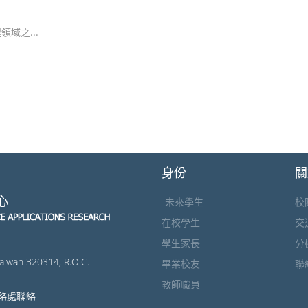
域之...
身份
關
未來學生
校
在校學生
交
學生家長
分
Taiwan 320314, R.O.C.
畢業校友
聯
教師職員
策略處聯絡