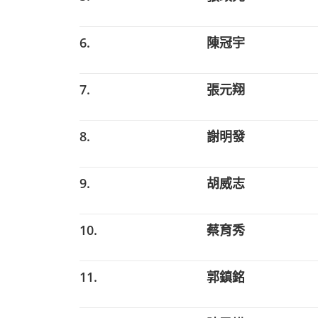
6.
陳冠宇
7.
張元翔
8.
謝明發
9.
胡威志
10.
蔡育秀
11.
郭鎮銘