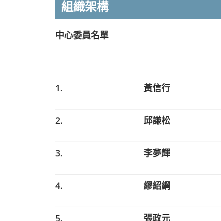
組織架構
中心委員名單
1.
黃信行
2.
邱謙松
3.
李夢輝
4.
繆紹綱
5.
張政元