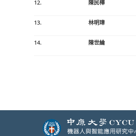
12.
陳民樺
13.
林明璋
14.
陳世綸