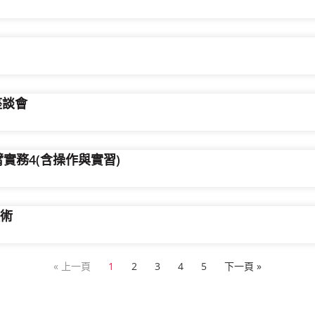
座談會
臂實務4(含操作與實習)
技術
« 上一頁
1
2
3
4
5
下一頁 »