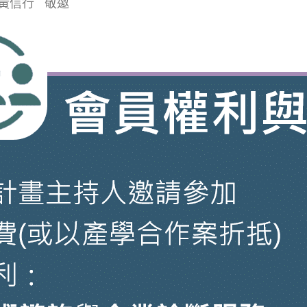
黃信行
敬邀