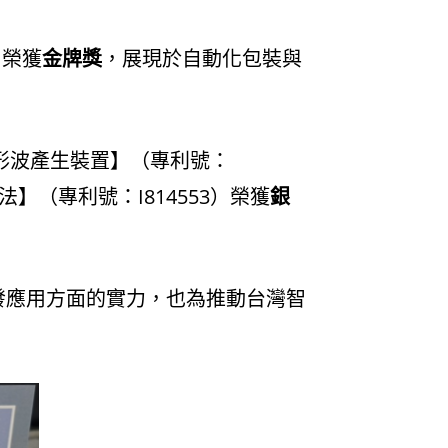
）榮獲
金牌獎
，展現於自動化包裝與
形波產生裝置】（專利號：
（專利號：I814553）榮獲
銀
發應用方面的實力，也為推動台灣智