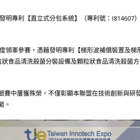
發明專利【直立式分包系統】（專利號：I814607
年再度領軍參賽，憑藉發明專利【梯形波補償裝置及梯
狀食品清洗殺菌分裝設備及顆粒狀食品清洗殺菌方法】
競賽中屢獲殊榮，不僅彰顯本聯盟在技術創新與研
範。