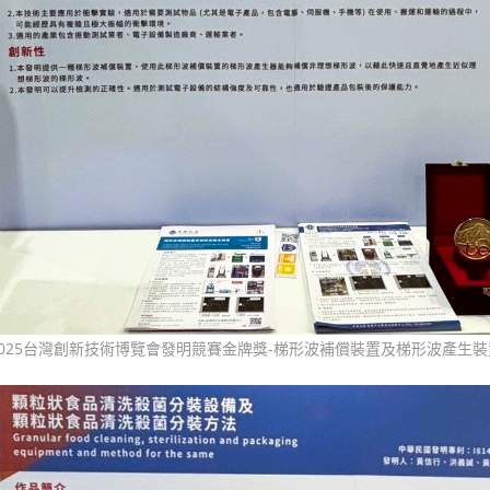
2025台灣創新技術博覽會發明競賽金牌獎-梯形波補償裝置及梯形波產生裝