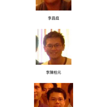
李昌庭
李陳柏元