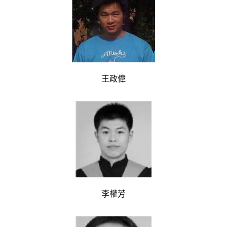
王政偉
李權芳