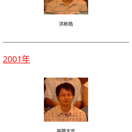
洪彬皓
2001年
張簡志年