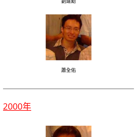
劉建勳
蕭全佑
2000年