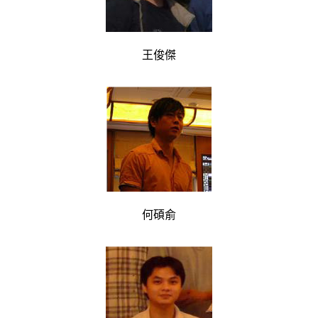
王俊傑
何碩俞