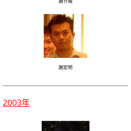
蕭芥陽
謝宏明
2003年