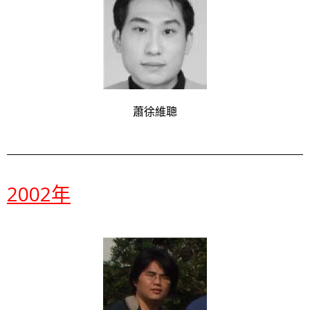
蕭徐維聰
2002年