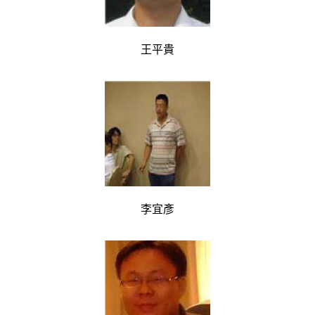
王平貴
李宜彥