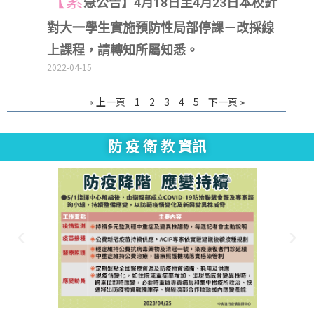
【緊
急公告】4月18日至4月23日本校針
對大一學生實施預防性局部停課－改採線
上課程，請轉知所屬知悉。
2022-04-15
« 上一頁
1
2
3
4
5
下一頁 »
防 疫 衛 教 資訊