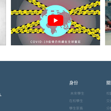
身份
關
未來學生
校
在校學生
交
學生家長
分