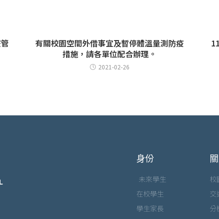
疫管
有關校園空間外借事宜及暫停體溫量測防疫
1
措施，請各單位配合辦理。
2021-02-26
身份
關
未來學生
校
在校學生
交
學生家長
分