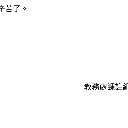
辛苦了。
處課註組 敬