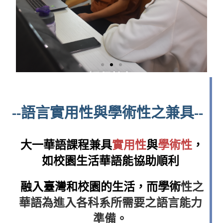
課程特色​
課程特色​
課程特色​
課程特色​
課程特色​
課程特色​
課程特色​
課程特色​
課程特色​
Characteristic
Characteristic
Characteristic
Characteristic
Characteristic
Characteristic
Characteristic
Characteristic
Characteristic
--語言實用性與學術性之兼具--
大一華語課程兼具
實用性
與
學術性
，
如校園生活
華語能協助順利
融入臺灣和校園的生
活，而學術
性之
華語為進
入各科系所需要之
語言能力
準備。