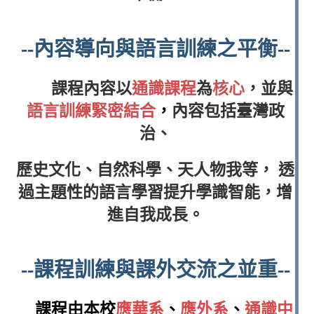
--內容導向與語言訓練之平衡--
課程內容以
通識課程
為
核心
，並與
語言訓練緊密結合
，
內容包括臺灣政
治、
歷史文化、自然科學、天人物我等，
透
過主題性的語言學習提升學識智能，
增
進自
我成長。
--課程訓練與課外交流之並重--
課程由本校
應華系
、
應外系
、
通識中