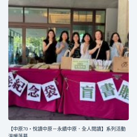
【中原70・悅讀中原－永續中原．全人閱讀】系列活動
溫暖落幕