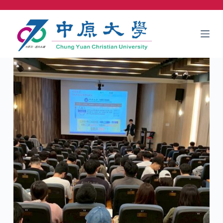
跳
至
主
要
內
容