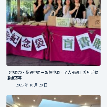
【中原70・悅讀中原－永續中原．全人閱讀】系列活動
溫暖落幕
2025 年 10 月 28 日