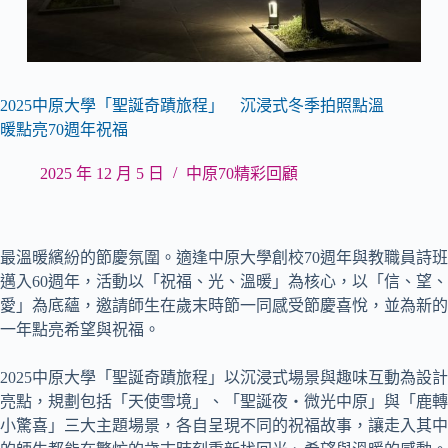
2025中原大學「聖誕奇蹟旅程」 沉浸式冬季拍照點溫
暖點亮70週年祝福
2025 年 12 月 5 日
中原70精彩回顧
最溫暖繽紛的節慶氛圍。適逢中原大學創校70週年與教職員詩班
邁入60週年，活動以「祝福、光、溫暖」為核心，以「信、望、
愛」為底蘊，邀請師生在歲末時節一同感受節慶喜悅，並為新的
一年點亮希望與祝福。
2025中原大學「聖誕奇蹟旅程」以沉浸式場景與趣味互動為設計
亮點，規劃包括「天使雪境」、「聖誕夜・微光中原」與「鹿轉
小驚喜」三大主題場景，各自呈現不同的祝福故事，讓走入其中