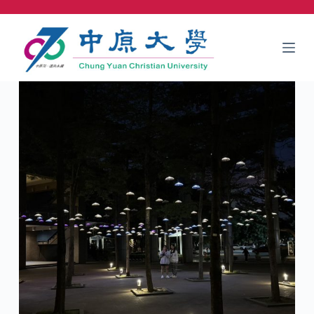
跳
至
主
要
內
容