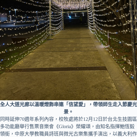
全人大道光廊以溫暖燈飾串連「信望愛」，帶領師生走入節慶光
景。
同時延伸70週年系列內容，校牧處將於12月12日於台北生技園區
多功能廳舉行售票音樂會《Gloria》榮耀頌，由知名指揮鮑恆毅
領銜，中原大學教職員詩班與微光古樂集攜手演出，以義大利作