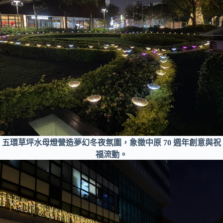
五環草坪水母燈營造夢幻冬夜氛圍，象徵中原 70 週年創意與祝
福流動。