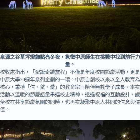
泉源之谷草坪燈飾點亮冬夜，象徵中原師生在挑戰中找到前行力
量。
校牧處指出，「聖誕奇蹟旅程」不僅是年度校園節慶活動，更是
中原大學70週年系列企劃的一環。中原自創校以來以全人教育為
核心，秉持「信、望、愛」的教育宗旨陪伴無數學子成長。本次
活動以溫暖的節慶語彙串連校史精神，透過祝福的互動設計，讓
全校在共享節慶氛圍的同時，也再次凝聚中原人共同的信念與價
值。