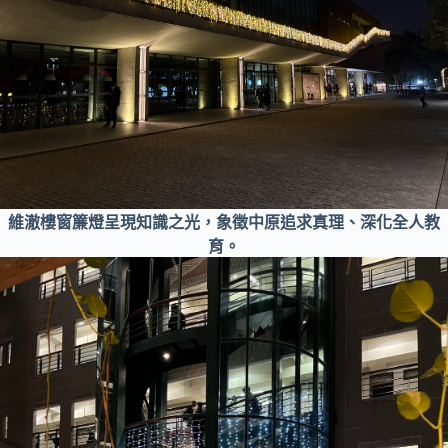
維澈樓窗簾燈呈現知識之光，象徵中原追求真理、深化全人教
育。