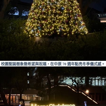
校園聖誕樹象徵希望與祝福，在中原 70 週年點亮冬季儀式感。