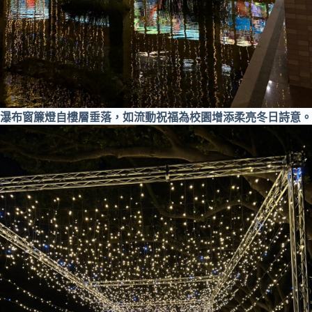
瀑布窗簾燈自樓層垂落，如流動祝福為校園增添柔亮冬日詩意。