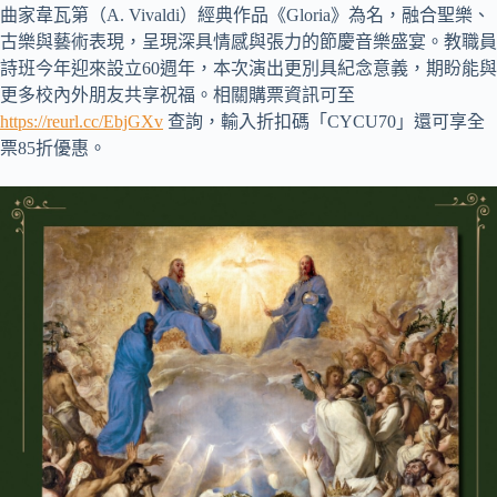
曲家韋瓦第（A. Vivaldi）經典作品《Gloria》為名，融合聖樂、
古樂與藝術表現，呈現深具情感與張力的節慶音樂盛宴。教職員
詩班今年迎來設立60週年，本次演出更別具紀念意義，期盼能與
更多校內外朋友共享祝福。相關購票資訊可至
https://reurl.cc/EbjGXv
查詢，輸入折扣碼「CYCU70」還可享全
票85折優惠。