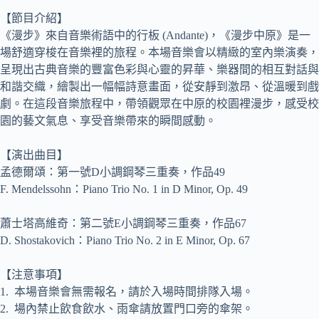
【節目介紹】
《漫步》來自音樂術語中的行板 (Andante)，《漫步中原》是一
場舒適穿梭在音樂裡的旅程。本場音樂會以精緻的室內樂演奏，
呈現出古典音樂的豐富色彩與心靈的昇華、樂器間的相互對話與
和諧交織，繪製出一幅幅詩意畫面，從安靜到激昂、從溫暖到戲
劇。在這段音樂旅程中，帶領觀眾在中原的校園裡漫步，感受校
園的藝文氣息、享受音樂帶來的瞬間感動。
【演出曲目】
孟德爾頌：第一號D小調鋼琴三重奏，作品49
F. Mendelssohn：Piano Trio No. 1 in D Minor, Op. 49
蕭士塔高維奇：第二號E小調鋼琴三重奏，作品67
D. Shostakovich：Piano Trio No. 2 in E Minor, Op. 67
【注意事項】
1. 本場音樂會無需報名，請於入場時間排隊入場。
2. 場內禁止飲食飲水、雨傘請放置門口旁的傘架。