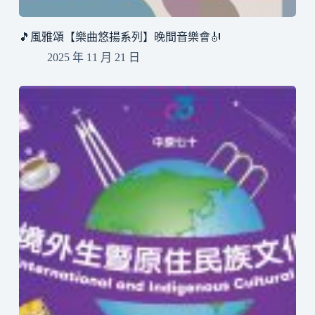
🎵風雅頌【樂曲悠揚系列】晚間音樂會🎻
2025 年 11 月 21 日