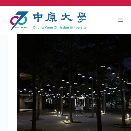
跳
至
主
要
內
容