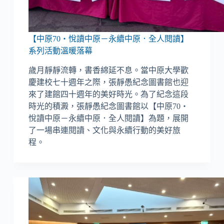
【中原70・悅讀中原－永續中原．全人閱讀】
系列活動溫暖落幕
歲月靜靜流轉，書香綿延不息。當中原大學歡
慶建校七十週年之際，張靜愚紀念圖書館也迎
來了建館四十週年的美好時光。為了紀念這段
時光的積澱，張靜愚紀念圖書館以【中原70・
悅讀中原－永續中原．全人閱讀】為題，展開
了一場串連閱讀、文化與永續行動的美好旅
程。