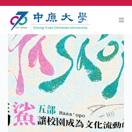
跳
至
主
要
內
容