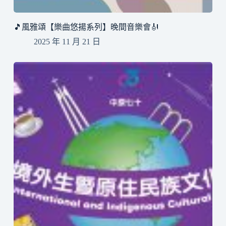
🎵風雅頌【樂曲悠揚系列】晚間音樂會🎻
2025 年 11 月 21 日