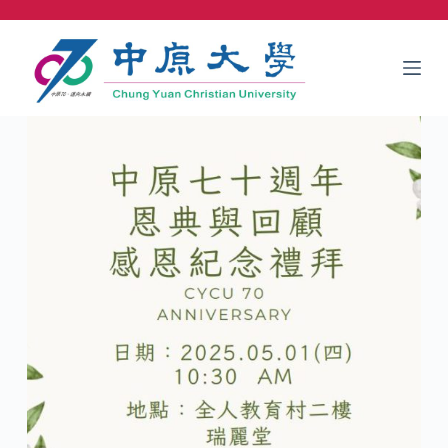
跳
至
主
要
內
容