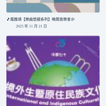
🎵風雅頌【樂曲悠揚系列】晚間音樂會🎻
2025 年 11 月 21 日