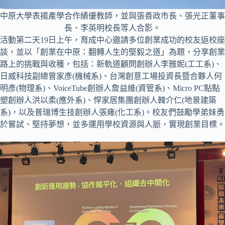
中原大學表揚產學合作績優教師，並與張善政市長、張光正董事
長、李英明校長等人合影。
活動第二天19日上午，育成中心邀請多位創業成功的校友返校座
談，並以「創業在中原：翻轉人生的堅毅之道」為題，分享創業
路上的挑戰與收穫，包括：新軌道顧問創辦人李雅妮(工工系)、
日威科技副總曾家彥(機械系)、台灣創意工場投資長暨合夥人何
明彥(物理系)、VoiceTube創辦人詹益維(資管系)、Micro PC點點
塑創辦人洪以柔(應外系)、悍家居集團創辦人韓介仁(地景建築
系)，以及普瑞博生技創辦人張雍(化工系)。校友們鼓勵學弟妹勇
於嘗試、堅持夢想，並多運用學校資源與人脈，實現創業目標。