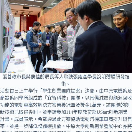
張善政市長與侯佳齡局長等人聆聽張雍產學長說明薄膜研發技
術。
活動首日上午舉行「學生創業團隊提案」決賽，由中原電機系及
商設系同學所組成的「宜智科技」團隊，以具備減震與能源回收
功能的電動車高效解決方案榮獲冠軍及獎金1萬元。該團隊的創
新技術已取得專利，並申請參加114年度教育部UStart創新創業
計畫。成員表示，希望透過此方案協助電動汽機車車商提升銷售
率，並進一步降低整體碳排放。中原大學創新創業發展中心亦將