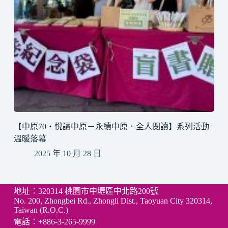
【中原70・悅讀中原－永續中原．全人閱讀】系列活動
溫暖落幕
2025 年 10 月 28 日
地址：320314 桃園市中壢區中北路200號
No. 200, Zhongbei Rd., Zhongli Dist., Taoyuan City 320314,
Taiwan (R.O.C.)
電話：+886-3-265-9999