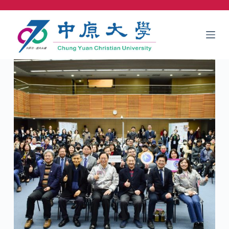
跳
至
主
要
內
容