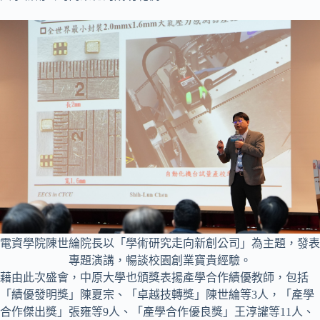
電資學院陳世綸院長以「學術研究走向新創公司」為主題，發表
專題演講，暢談校園創業寶貴經驗。
藉由此次盛會，中原大學也頒獎表揚產學合作績優教師，包括
「績優發明獎」陳夏宗、「卓越技轉獎」陳世綸等3人，「產學
合作傑出獎」張雍等9人、「產學合作優良獎」王淳讙等11人、