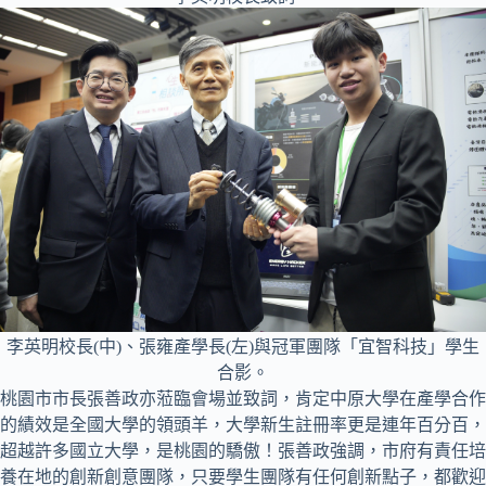
李英明校長(中)、張雍產學長(左)與冠軍團隊「宜智科技」學生
合影。
桃園市市長張善政亦蒞臨會場並致詞，肯定中原大學在產學合作
的績效是全國大學的領頭羊，大學新生註冊率更是連年百分百，
超越許多國立大學，是桃園的驕傲！張善政強調，市府有責任培
養在地的創新創意團隊，只要學生團隊有任何創新點子，都歡迎