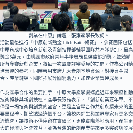
「創業在中原」論壇，張雍產學長致詞。
活動最後進行「中原創新點金 Pitch Battle競賽」，參賽團隊包括
中原育成中心培育新創及青創指揮部輔導團隊共25隊參加，最高
獎金5萬元，由桃園市政府青年事務局局長侯佳齡頒獎，並勉勵
所有參賽新創企業，將每一次競賽評審委員的提問，作為公司精
進營運的參考，同時善用市府九大青創基地資源，對接資金媒
合、產業鏈結、國際拓展等關鍵助力，加速企業營運成長。
作為產學合作的重要推手，中原大學產學營運處近年來積極推動
技術轉移與新創扶植。產學長張雍表示，「創新創業嘉年華」不
僅是一場技術與創意的盛會，更是產官學合作共創永續未來的重
要里程碑。期望透過這個平台，讓校內師生與業界專家有更多交
流機會，讓技術不僅停留在實驗室，更能實際落地應用，產生更
大的經濟與社會效益，並為台灣的新創產業帶來更多突破與發展