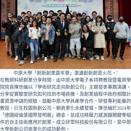
中原大學「創新創業嘉年華」激盪創新創意火花。’
在教師科研創業分享時間，由中原大學電子系特聘教授暨電資學
院院長陳世綸以「學術研究走向新創公司」主題發表專題演講，
分享從實驗室研究如何找到市場商機，及創業過程中政府相關計
畫資源申請的經驗，鼓勵中原大學具產學合作、研發專利能量的
教授，衍生校園新創公司，朝商業化永續發展。陳世綸於2024年
「德國紐倫堡國際發明展」摘金，並成功將壓力感測器關鍵零組
件的自主技術應用於創業，成立矽眾科技股份有限公司，是中原
大學新創公司商業化的成功範例。