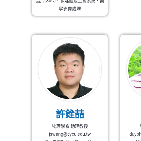
晶片(SoC)、多媒體及生醫系統、醫
學影像處理
許銓喆
物理學系 助理教授
jswang@cycu.edu.tw
duyp