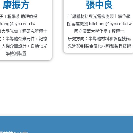
康振方
張中良
子工程學系 助理教授
半導體材料與光電檢測碩士學位學
fkang@cycu.edu.tw
程 客座教授 billchang@cycu.edu.tw
灣大學光電工程研究所博士
國立清華大學化學工程博士
向：半導體奈米元件，記憶
研究方向：半導體材料和製程技術,
，人機介面設計，自動化光
先進3D封裝金屬化材料和製程技術
學檢測裝置