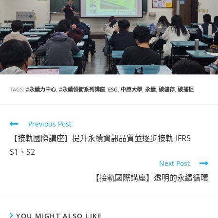
TAGS:
#永續力中心
,
#永續領銜系列講座
,
ESG
,
中原大學
,
永續
,
碳儲存
,
碳捕捉
Previous Post
【接軌國際講座】提升永續資訊品質並逐步接軌-IFRS
S1、S2
Next Post
【接軌國際講座】透明的永續循環
YOU MIGHT ALSO LIKE