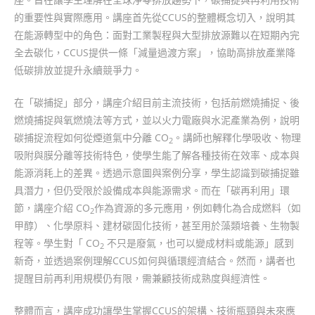
的重要性與實際應用。講座首先從CCUS的整體概念切入，說明其
在能源轉型中的角色：面對工業製程與大型排放源難以在短期內完
全去碳化，CCUS提供一條「減量過渡方案」，協助高排放產業降
低碳排放並提升永續競爭力。
在「碳捕捉」部分，講座介紹目前主流技術，包括前燃燒捕捉、後
燃燒捕捉與氧燃燒法等方式，並以火力電廠與水泥產業為例，說明
碳捕捉流程如何從煙道氣中分離 CO
。講師也解釋化學吸收、物理
2
吸附與膜分離等技術特色，使學生能了解各種技術在效率、成本與
能源消耗上的差異。透過示意圖與案例分享，學生認識到碳捕捉雖
具潛力，但仍受限於設備成本與能源需求。而在「碳再利用」環
節，講座介紹 CO
作為資源的多元應用，例如轉化為合成燃料（如
2
甲醇）、化學原料、建材碳固化技術，甚至用於藻類培養、生物製
程等。學生對「 CO
不只是廢氣，也可以變成材料或能源」感到
2
新奇，並透過案例理解CCUS如何與循環經濟結合。然而，講者也
提醒目前再利用規模仍有限，需兼顧技術成熟度與經濟性。
整體而言，講座成功讓學生掌握CCUS的架構、技術瓶頸與未來應