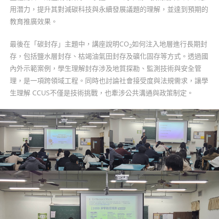
用潛力，提升其對減碳科技與永續發展議題的理解，並達到預期的
教育推廣效果。
最後在「碳封存」主題中，講座說明CO
如何注入地層進行長期封
2
存，包括鹽水層封存、枯竭油氣田封存及礦化固存等方式。透過國
內外示範案例，學生理解封存涉及地質探勘、監測技術與安全管
理，是一項跨領域工程。同時也討論社會接受度與法規需求，讓學
生理解 CCUS不僅是技術挑戰，也牽涉公共溝通與政策制定。