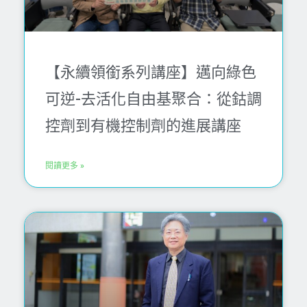
【永續領銜系列講座】邁向綠色
可逆-去活化自由基聚合：從鈷調
控劑到有機控制劑的進展講座
閱讀更多 »