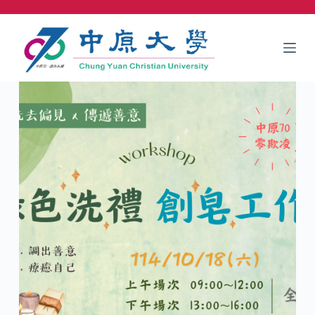
跳
至
主
要
內
容