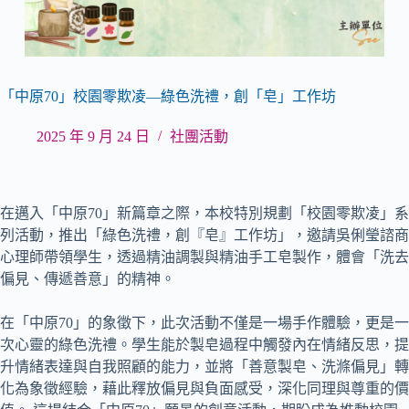
「中原70」校園零欺凌—綠色洗禮，創「皂」工作坊
2025 年 9 月 24 日
社團活動
在邁入「中原70」新篇章之際，本校特別規劃「校園零欺凌」系
列活動，推出「綠色洗禮，創『皂』工作坊」，邀請吳俐瑩諮商
心理師帶領學生，透過精油調製與精油手工皂製作，體會「洗去
偏見、傳遞善意」的精神。
在「中原70」的象徵下，此次活動不僅是一場手作體驗，更是一
次心靈的綠色洗禮。學生能於製皂過程中觸發內在情緒反思，提
升情緒表達與自我照顧的能力，並將「善意製皂、洗滌偏見」轉
化為象徵經驗，藉此釋放偏見與負面感受，深化同理與尊重的價