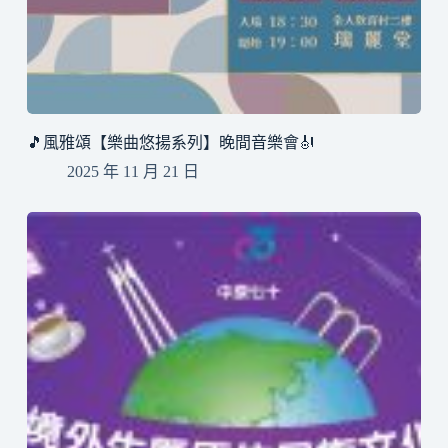
🎵風雅頌【樂曲悠揚系列】晚間音樂會🎻
2025 年 11 月 21 日