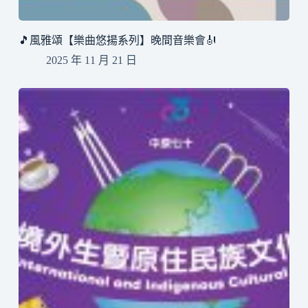
🎵風雅頌【樂曲悠揚系列】晚間音樂會🎻
2025 年 11 月 21 日