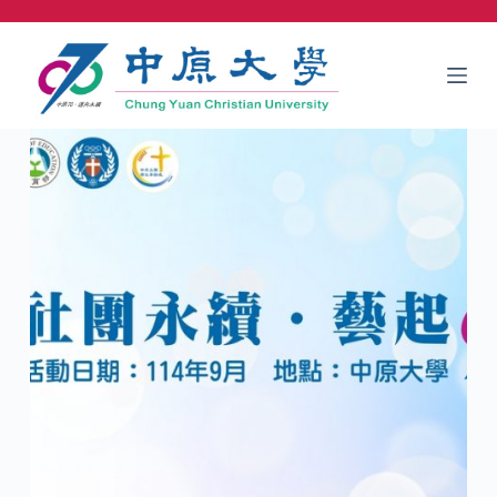
跳
至
主
要
內
容