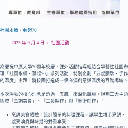
社團永續・藝起70
2025 年 9 月 4 日
社團活動
為慶祝中原大學70週年校慶，課外活動指導組結合學藝性社團辦
理「社團永續・藝起70」系列活動，特別企劃「五感體驗・手作
的溫度」主題，將校園打造成一個充滿創意與溫度的互動場域。
本次活動的核心理念是透過「五感」來深化體驗，規劃三大主題
區域「烹調美食」、「工藝製作」與「藝術創作」：
烹調美食體驗：設計簡單的料理課程，讓學生親手烹調，
感受嗅覺與味覺的雙重享受。