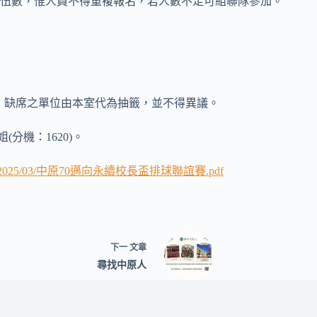
限隊伍數，惟人員不得重複報名，若人數不足可組聯隊參加。
室舉行，缺席之單位由本室代為抽籤，並不得異議。
(分機：1620)。
nt/uploads/2025/03/中原70邁向永續校長盃排球聯誼賽.pdf
下一
文章
尋找中原人