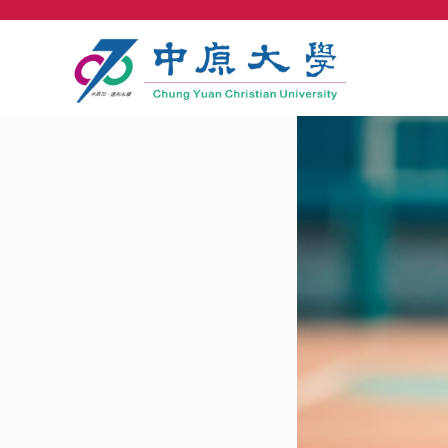
跳
至
主
要
內
容