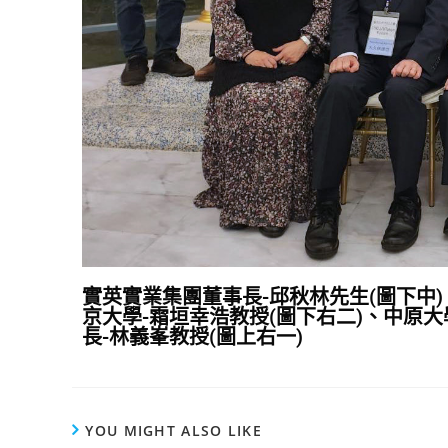
實英實業集團
董事長
-邱秋林先生
(圖下中
京大學-霜垣幸浩教授(圖下右二)、中原大
長-林義峯教授(圖上右一)
YOU MIGHT ALSO LIKE