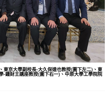
)、東京大學副校長-大久保達也教授(圖下左二)、東
學-鍾
財王講座教授(圖下右一)
、
中原大學工學院院