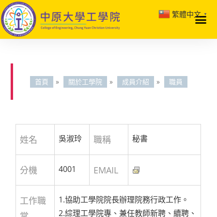
繁體中文
▼
首頁
»
關於工學院
»
成員介紹
»
職員
吳淑玲
秘書
姓名
職稱
4001
分機
EMAIL
1.協助工學院院長辦理院務行政工作。
工作職
2.綜理工學院專、兼任教師新聘、續聘、
掌