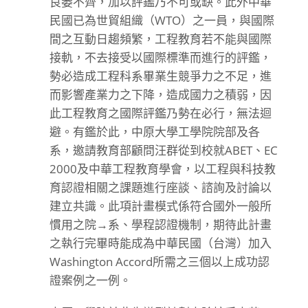
良萎不齊，加以評鑑乃不可或缺。此外中華
民國已為世貿組織（WTO）之一員，與國際
間之互動日趨頻繁，工程教育若不能與國際
接軌，不去接受以國際標準而進行的評鑑，
勢必造成工程科系畢業生競爭力之不足，進
而影響產業力之下降，造成國力之積弱，因
此工程教育之國際評鑑乃勢在必行，無法迴
避。有鑑於此，中原大學工學院院部及各
系，邀請教育部顧問汪群從到校就ABET、EC
2000及中華工程教育學會，以工程與科技教
育認證相關之課題進行座談、諮詢及討論以
建立共識。此項計畫模式係符合國外一般所
慣用之院→系、學程認證機制，期待此計畫
之執行完畢時能成為中華民國（台灣）加入
Washington Accord所需之三個以上成功認
證案例之一例。