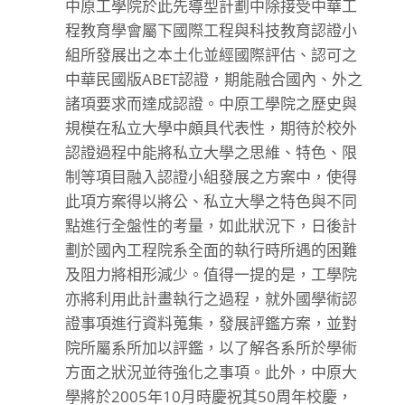
中原工學院於此先導型計劃中除接受中華工
程教育學會屬下國際工程與科技教育認證小
組所發展出之本土化並經國際評估、認可之
中華民國版ABET認證，期能融合國內、外之
諸項要求而達成認證。中原工學院之歷史與
規模在私立大學中頗具代表性，期待於校外
認證過程中能將私立大學之思維、特色、限
制等項目融入認證小組發展之方案中，使得
此項方案得以將公、私立大學之特色與不同
點進行全盤性的考量，如此狀況下，日後計
劃於國內工程院系全面的執行時所遇的困難
及阻力將相形減少。值得一提的是，工學院
亦將利用此計畫執行之過程，就外國學術認
證事項進行資料蒐集，發展評鑑方案，並對
院所屬系所加以評鑑，以了解各系所於學術
方面之狀況並待強化之事項。此外，中原大
學將於2005年10月時慶祝其50周年校慶，