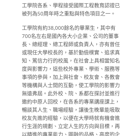
工學院各系、學程接受國際工程教育認證已
被列為50周年時之重點與特色項目之一。
工學院有約38,000餘名的畢業生，其中有
700名左右是國內各大小企業、公司的董事
長、總經理、總工程師或負責人，亦有曾任
或現任大學校長的，基於勤儉樸實、追求真
知、篤信力行的校風，在社會上具相當知名
度與影響力，這些校外專業、學術、服務等
事項的參與，加上與社會、校友會、各教會
等機構與人士間的互動，使工學院的影響力
無遠弗屆。此外校、院、系都在探討並進行
邀約中原人回校，在各系的專業講座課上，
暢談其人生、職場經驗，讓後生晚輩能吸取
校友先進的經驗，以便在大學時就有機會進
行生涯的規劃、立定人生的方向與目標，再
以精進的專業能力、圓融的品格、高度的企