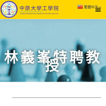
繁體中文
▼
林義峯特聘教
授