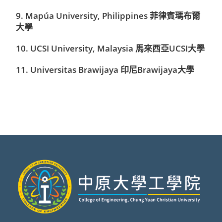
9. Mapúa University, Philippines 菲律賓瑪布爾
大學
10. UCSI University, Malaysia 馬來西亞UCSI大學
11. Universitas Brawijaya 印尼Brawijaya大學