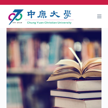
跳
至
主
要
內
容