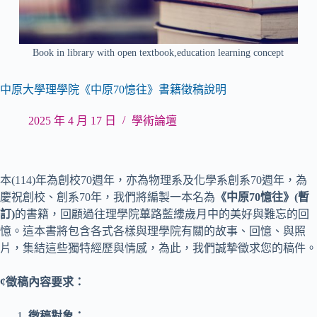
Book in library with open textbook,education learning concept
中原大學理學院《中原70憶往》書籍徵稿說明
2025 年 4 月 17 日
學術論壇
本(114)年為創校70週年，亦為物理系及化學系創系70週年，為
慶祝創校、創系70年，我們將編製一本名為
《中原
70
憶往》
(
暫
訂)
的書籍，回顧過往理學院蓽路藍縷歲月中的美好與難忘的回
憶。這本書將包含各式各樣與理學院有關的故事、回憶、與照
片，集結這些獨特經歷與情感，為此，我們誠摯徵求您的稿件。
¢
徵稿內容要求：
徵稿對象：