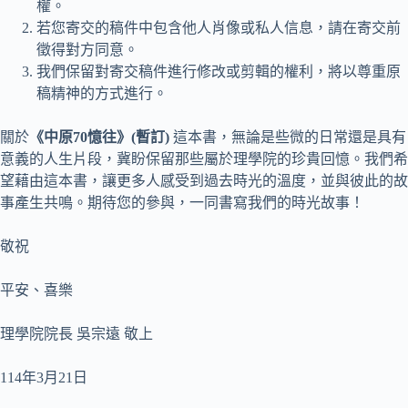
權。
若您寄交的稿件中包含他人肖像或私人信息，請在寄交前
徵得對方同意。
我們保留對寄交稿件進行修改或剪輯的權利，將以尊重原
稿精神的方式進行。
關於
《中原
70
憶往》
(
暫訂)
這本書，無論是些微的日常還是具有
意義的人生片段，冀盼保留那些屬於理學院的珍貴回憶。我們希
望藉由這本書，讓更多人感受到過去時光的溫度，並與彼此的故
事產生共鳴。期待您的參與，一同書寫我們的時光故事！
敬祝
平安、喜樂
理學院院長 吳宗遠 敬上
114年3月21日