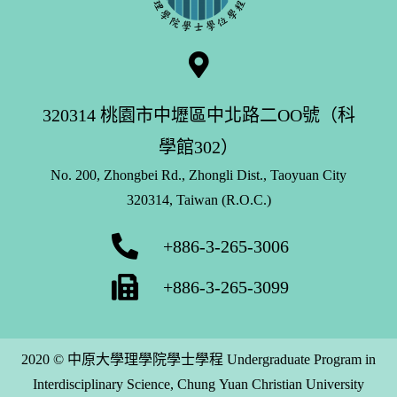
320314 桃園市中壢區中北路二OO號（科
學館302）
No. 200, Zhongbei Rd., Zhongli Dist., Taoyuan City
320314, Taiwan (R.O.C.)
+886-3-265-3006
+886-3-265-3099
2020 © 中原大學理學院學士學程 Undergraduate Program in
Interdisciplinary Science, Chung Yuan Christian University