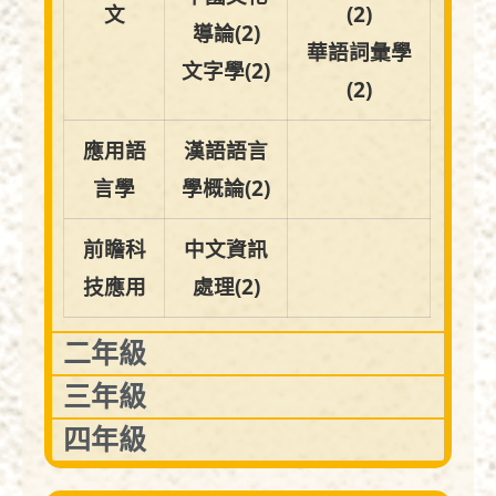
文
(2)
導論(2)
華語詞彙學
文字學(2)
(2)
應用語
漢語語言
言學
學概論(2)
前瞻科
中文資訊
技應用
處理(2)
二年級
三年級
四年級