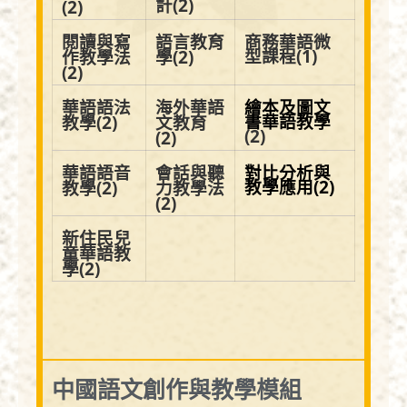
計
(2)
(2)
閱讀與寫
語言教育
商務華語微
型課程
(1)
作教學法
學(2)
(2)
華語語法
海外華語
繪本及圖文
書華語教學
教學(2)
文教育
(2)
(2)
華語語音
會話與聽
對比分析與
教學應用(2)
教學(2)
力教學法
(2)
新住民兒
童華語教
學(2)
中國語文創作與教學模組