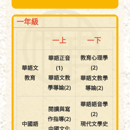
一年級
一上
一下
教育心理學
華語正音
(2)
華語文
(1)
教育
華語文教
華語文教學
學導論(2)
導論(2)
華語語音學
閱讀與寫
(2)
作指導(2)
中國語
現代文學史
中國文化