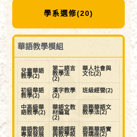
學系選修(20)
華語教學模組
第二語言
華人社會與
兒童華語
教學法
文化(2)
教學(2)
(2)
初級華語
漢字教學
班級經營
(2)
教學(2)
(2)
中高級華
華語文教
商務華語文
教學法
(2)
語教學(2)
材編寫
(2)
華語教師
華語課程
商務華語實
與教學設
習講座
(2)
專業發展