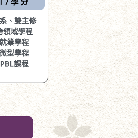
17學分
系、雙主修
跨領域學程
就業學程
微型學程
PBL課程