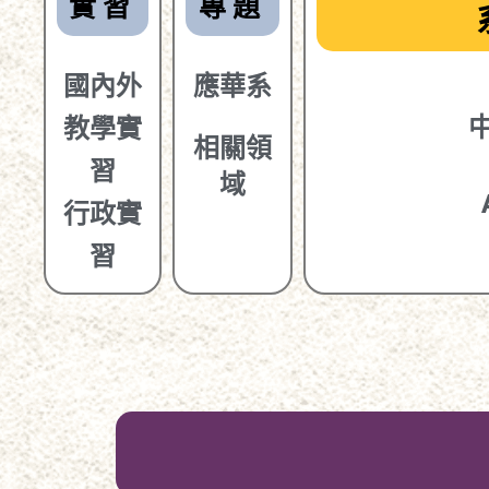
實習
專題
國內外
應華系
教學實
相關
領
習
域
行政實
習