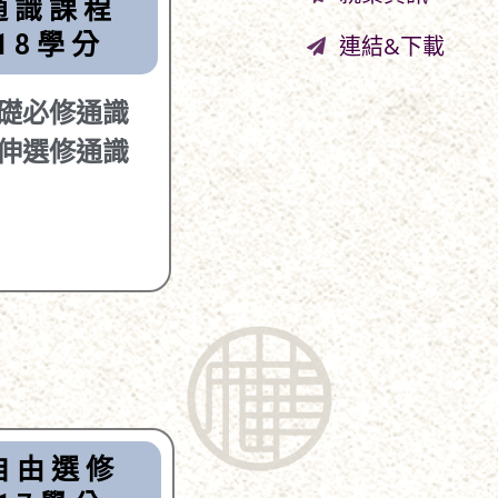
通識課程
18學分
連結&下載
礎必修通識
伸選修通識
自由選修