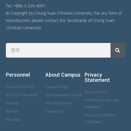
Tel: +886-3-265-4091
© Copyright by Chung Yuan Christian University. For any form of
reproduction, please contact the Secretariat of Chung Yuan
Christian University.
Personnel
About Campus
Privacy
Statement
Future Students
Campus Map
Privacy Policy
In-School Students
Transportation Guide
Information Security
Parents
Phone Number
Statement
Alumini
Contact Us
Privacy Protection
Faculties
Statement