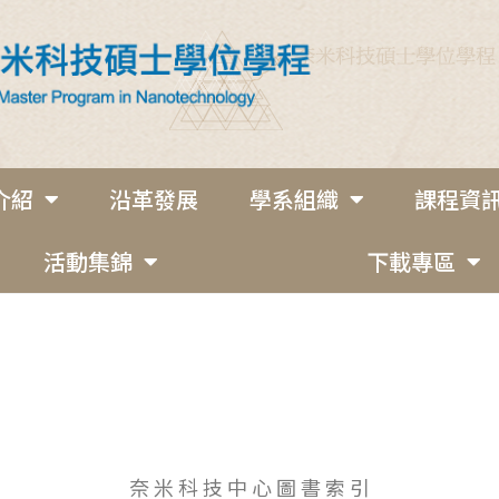
介紹
沿革發展
學系組織
課程資
活動集錦
下載專區
奈 米 科 技 中 心 圖 書 索 引