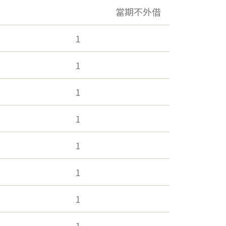
當期不外借
1
1
1
1
1
1
1
1