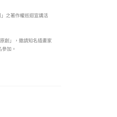
原創」之著作權巡迴宣講活
挺原創」，邀請知名插畫家
名參加。