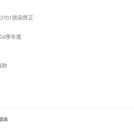
3701號函修正
04學年度
協助
9號函