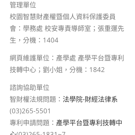
管理單位
校園智慧財產權暨個人資料保護委員
會：學務處 校安專責導師室
；
張重運先
生
，
分機
：
1404
網頁維護單位：產學處 產學平台暨專利
技轉中心；劉小姐，分機：1842
諮詢協助單位
智財權法規問題：
法學院-財經法律系
(03)265-5501
專利申請問題：
產學平台暨專利技轉中
心
(03)265-1831~7