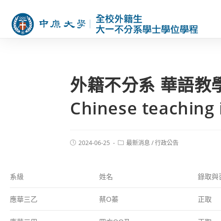
外籍不分系 華語教學暑期
Chinese teaching
2024-06-25
最新消息
/
行政公告
系級
姓名
錄取與
應華三乙
蔡O蓁
正取