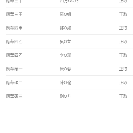
應華三甲
四方O
O
乃
正取
應華三甲
羅O妍
正取
應華四甲
鄒O如
正取
應華四乙
吳O萱
正取
應華四乙
李O潔
正取
應華碩一
康O蓉
正取
應華碩二
陳O瑜
正取
應華碩三
劉O升
正取