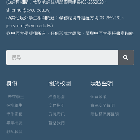
(1)課程相關：教務處課註組邱顯惠組長(03-2652020、
shienhui@cycu.edu.tw)
(2)其他境外學生相關問題：學務處境外組羅方均(03-2652181、
jerrymmt@cycu.edu.tw)
© 中原大學版權所有，任何形式之轉載，請與中原大學秘書室聯絡
身份
關於校園
隱私聲明
未來學生
校園地圖
個資政策
在校學生
交通指引
資訊安全聲明
學生家長
分機資訊
隱私權保護聲明
畢業校友
聯絡我們
教師職員