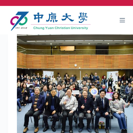
跳
至
主
要
內
容