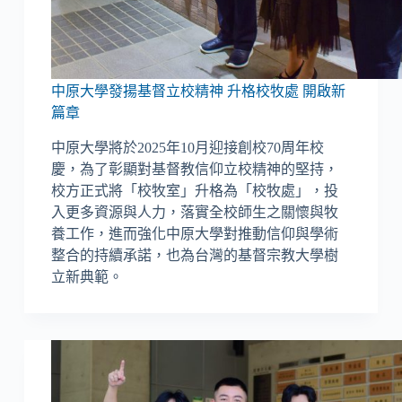
中原大學發揚基督立校精神 升格校牧處 開啟新
篇章
中原大學將於2025年10月迎接創校70周年校
慶，為了彰顯對基督教信仰立校精神的堅持，
校方正式將「校牧室」升格為「校牧處」，投
入更多資源與人力，落實全校師生之關懷與牧
養工作，進而強化中原大學對推動信仰與學術
整合的持續承諾，也為台灣的基督宗教大學樹
立新典範。