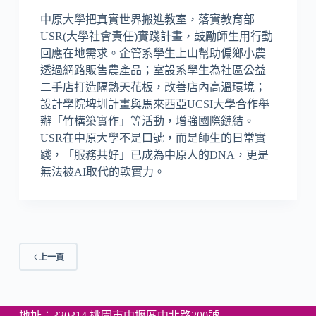
中原大學把真實世界搬進教室，落實教育部
USR(大學社會責任)實踐計畫，鼓勵師生用行動
回應在地需求。企管系學生上山幫助偏鄉小農
透過網路販售農產品；室設系學生為社區公益
二手店打造隔熱天花板，改善店內高溫環境；
設計學院埤圳計畫與馬來西亞UCSI大學合作舉
辦「竹構築實作」等活動，增強國際鏈結。
USR在中原大學不是口號，而是師生的日常實
踐，「服務共好」已成為中原人的DNA，更是
無法被AI取代的軟實力。
上一頁
地址：320314 桃園市中壢區中北路200號